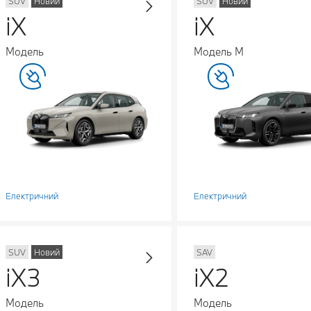
SUV
Новий
SUV
Новий
iX
iX
Модель
Модель M
Електричний
Електричний
SUV
Новий
SAV
iX3
iX2
Модель
Модель