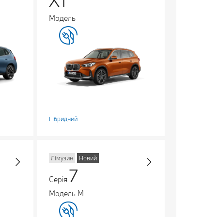
X1
Модель
Гібридний
Лімузин
Новий
7
Серія
Модель M