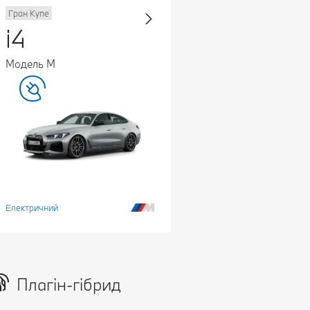
Гран Купе
i4
Модель M
Електричний
Плагін-гібрид