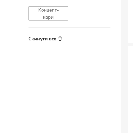
Концепт-
кари
Скинути все