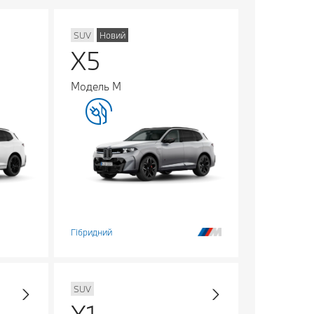
SUV
Новий
X5
Модель M
Гібридний
SUV