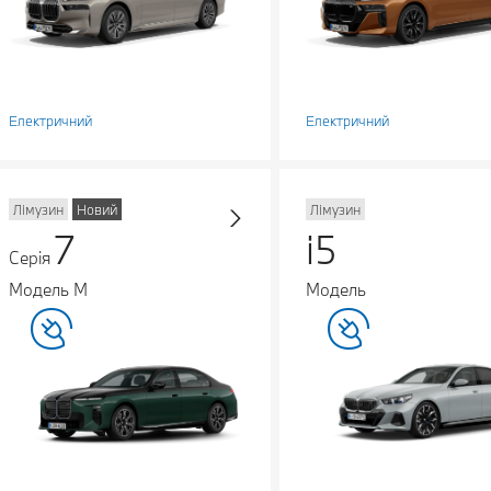
Електричний
Електричний
Лімузин
Новий
Лімузин
7
i5
Серія
Модель M
Модель