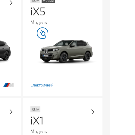
SUV
Новий
iX5
Модель
Електричний
SUV
iX1
Модель