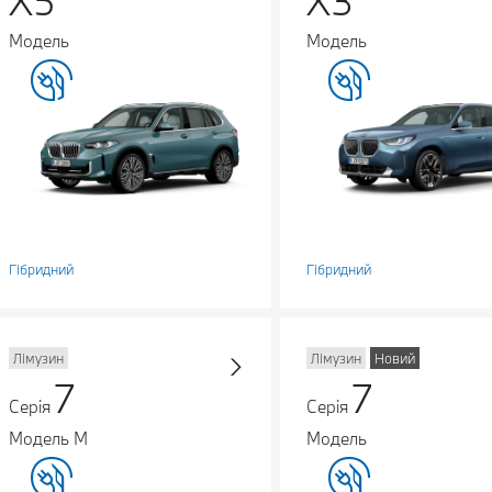
X5
X3
Модель
Модель
Гібридний
Гібридний
Лімузин
Лімузин
Новий
7
7
Серія
Серія
Модель M
Модель