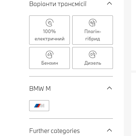
Варіанти трансмісії
100%
Плагін-
електричний
гібрид
Бензин
Дизель
BMW M
Further categories