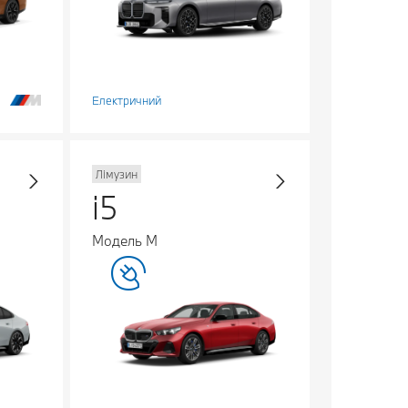
Електричний
Лімузин
i5
Модель M