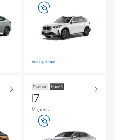
Електричний
Лімузин
Новий
i7
Модель