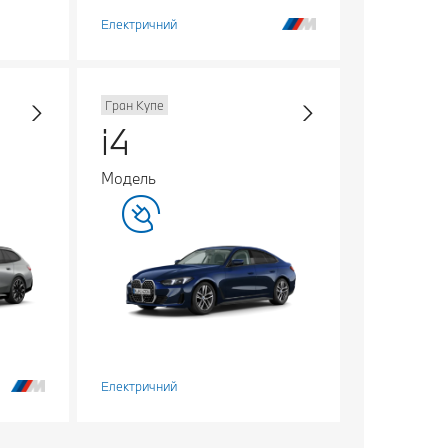
Електричний
Гран Купе
i4
Модель
Електричний