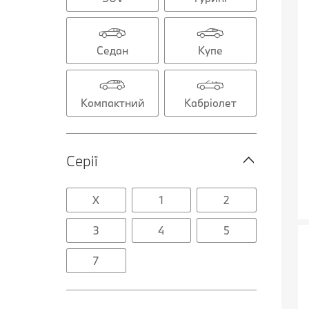
Седан
Купе
Компактний
Кабріолет
Серії
X
1
2
3
4
5
7