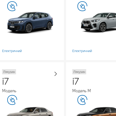
Електричний
Електричний
Лімузин
Лімузин
i7
i7
Модель
Модель M