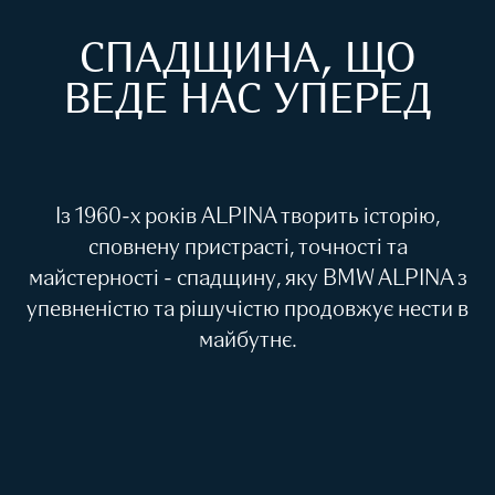
СПАДЩИНА, ЩО
ВЕДЕ НАС УПЕРЕД
Із 1960-х років ALPINA творить історію,
сповнену пристрасті, точності та
майстерності - спадщину, яку BMW ALPINA з
упевненістю та рішучістю продовжує нести в
майбутнє.