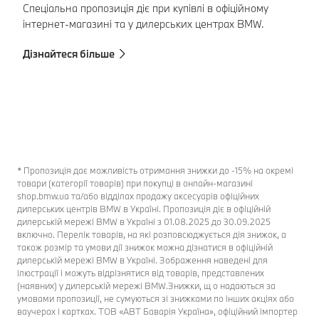
Спеціальна пропозиція діє при купівлі в офіційному
Пр
інтернет-магазині та у дилерських центрах BMW.
св
ча
Дізнайтеся більше
пл
об
Ді
* Пропозиція дає можливість отримання знижки до -15% на окремі
товари (категорії товарів) при покупці в онлайн-магазині
shop.bmw.ua та/або відділах продажу аксесуарів офіційних
дилерських центрів BMW в Україні. Пропозиція діє в офіційній
дилерській мережі BMW в Україні з 01.08.2025 до 30.09.2025
включно. Перелік товарів, на які розповсюджується дія знижок, а
також розмір та умови дії знижок можна дізнатися в офіційній
дилерській мережі BMW в Україні. Зображення наведені для
ілюстрації і можуть відрізнятися від товарів, представлених
(наявних) у дилерській мережі BMW.Знижки, щ о надаються за
умовами пропозиції, не сумуються зі знижками по інших акціях або
ваучерах і картках. ТОВ «АВТ Баварія Україна», офіційний імпортер