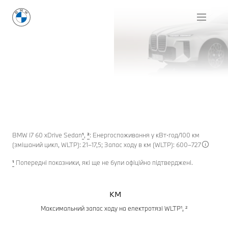
НОВИЙ
BMW i7
СЕДАН
НОВИЙ
ДОСКОНАЛІСТЬ У КОЖНІЙ ДЕТАЛІ.
ВИКОНАНО З ЛЮБОВ'Ю ТА ВІДДАНІСТЮ.
BMW 7
Я хочу отримувати новини
BMW i7 60 xDrive Sedan
¹
,
²
: Енергоспоживання у кВт⋅год/100 км
(змішаний цикл, WLTP): 21–17,5; Запас ходу в км (WLTP): 600–727
¹
Попередні показники, які ще не були офіційно підтверджені.
км
Максимальний запас ходу на електротязі WLTP¹, ²