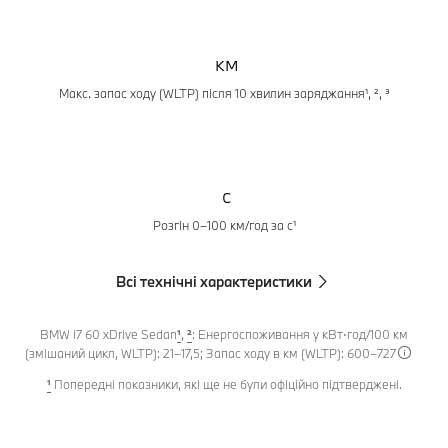
км
Макс. запас ходу (WLTP) після 10 хвилин заряджання¹, ², ³
с
Розгін 0–100 км/год за с¹
Всі технічні характеристики
BMW i7 60 xDrive Sedan
¹
,
²
: Енергоспоживання у кВт⋅год/100 км
(змішаний цикл, WLTP): 21–17,5; Запас ходу в км (WLTP): 600–727
¹
Попередні показники, які ще не були офіційно підтверджені.