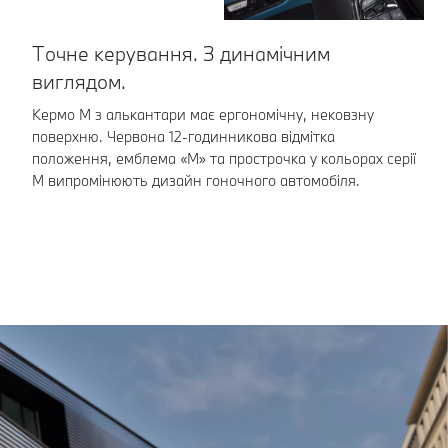
Точне керування. З динамічним
З
виглядом.
п
Кермо М з алькантари має ергономічну, нековзну
Ви
поверхню. Червона 12-годинникова відмітка
ко
положення, емблема «M» та прострочка у кольорах серії
мо
М випромінюють дизайн гоночного автомобіля.
бі