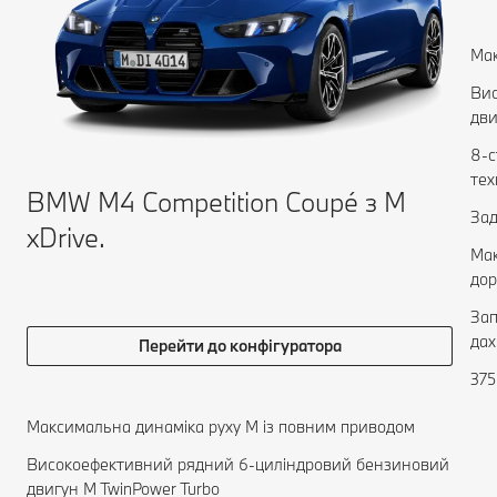
Мак
Вис
дви
8-с
тех
BMW M4 Competition Coupé з M
Зад
xDrive.
Мак
дор
Зап
дах
Перейти до конфігуратора
375
Максимальна динаміка руху М із повним приводом
Високоефективний рядний 6-циліндровий бензиновий
двигун M TwinPower Turbo