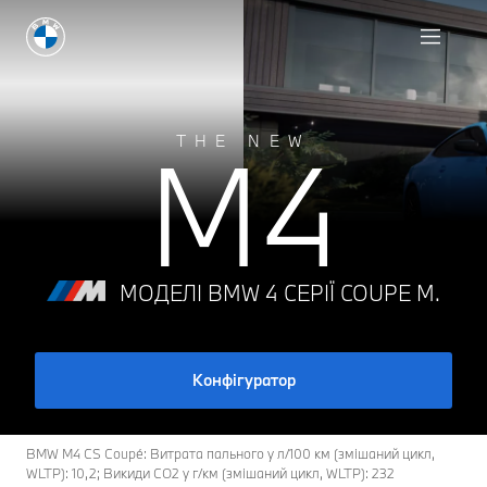
Конфігуратор
M4
THE NEW
МОДЕЛІ BMW 4 СЕРІЇ COUPЕ M.
Конфігуратор
BMW M4 CS Coupé: Витрата пального у л/100 км (змішаний цикл,
WLTP): 10,2; Викиди CO2 у г/км (змішаний цикл, WLTP): 232