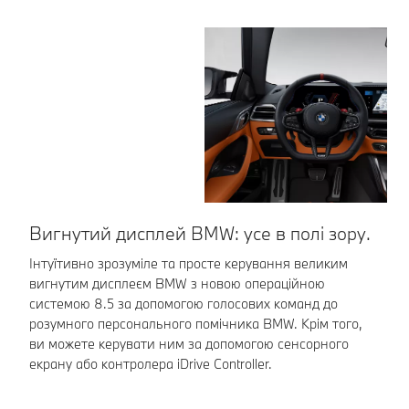
Вигнутий дисплей BMW: усе в полі зору.
С
Інтуїтивно зрозуміле та просте керування великим
Пл
вигнутим дисплеєм BMW з новою операційною
ве
системою 8.5 за допомогою голосових команд до
є 
розумного персонального помічника BMW. Крім того,
ви можете керувати ним за допомогою сенсорного
екрану або контролера iDrive Controller.