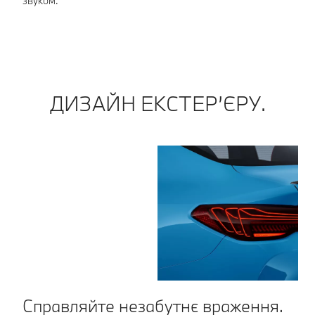
звуком.
го
до
ДИЗАЙН ЕКСТЕР’ЄРУ.
Справляйте незабутнє враження.
Ф