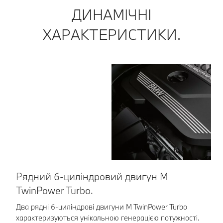
ДИНАМІЧНІ
ХАРАКТЕРИСТИКИ.
Рядний 6-циліндровий двигун М
М
TwinPower Turbo.
Сп
зч
Два рядні 6-циліндрові двигуни M TwinPower Turbo
по
характеризуються унікальною генерацією потужності.