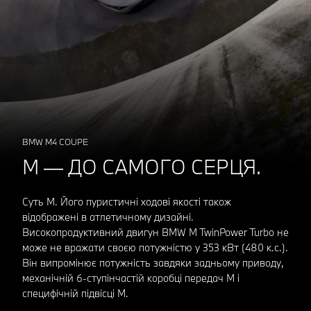
BMW M4 COUPЕ
М — ДО САМОГО СЕРЦЯ.
Суть M. Його пуристичні ходові якості також
відображені в атлетичному дизайні.
Високопродуктивний двигун BMW M TwinPower Turbo не
може не вражати своєю потужністю у 353 кВт (480 к.с.).
Він випромінює потужність завдяки задньому приводу,
механічній 6-ступінчастій коробці передач M і
специфічній підвісці M.