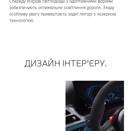
Спереду яскраві світлодіоди з адаптивними фарами
ди
забезпечують оптимальне освітлення дороги. Ззаду
ко
особливу увагу привертають задні ліхтарі з лазерною
технологією.
ДИЗАЙН ІНТЕР’ЄРУ.