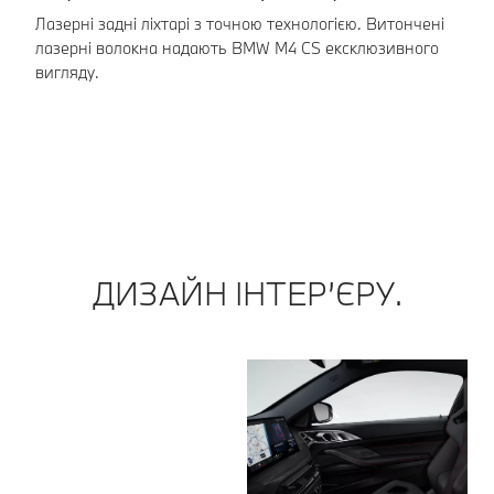
Лазерні задні ліхтарі з точною технологією. Витончені
Ос
лазерні волокна надають BMW M4 CS ексклюзивного
пе
вигляду.
ДИЗАЙН ІНТЕР’ЄРУ.