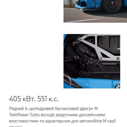
405 кВт. 551 к.с.
К
Рядний 6-циліндровий бензиновий двигун M
Ле
TwinPower Turbo володіє видатними динамічними
у 
властивостями та характерним для автомобілів М серії
сп