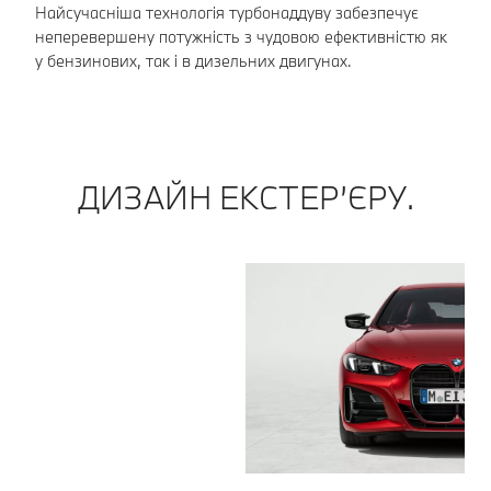
до
Найсучасніша технологія турбонаддуву забезпечує
неперевершену потужність з чудовою ефективністю як
у бензинових, так і в дизельних двигунах.
ДИЗАЙН ЕКСТЕР’ЄРУ.