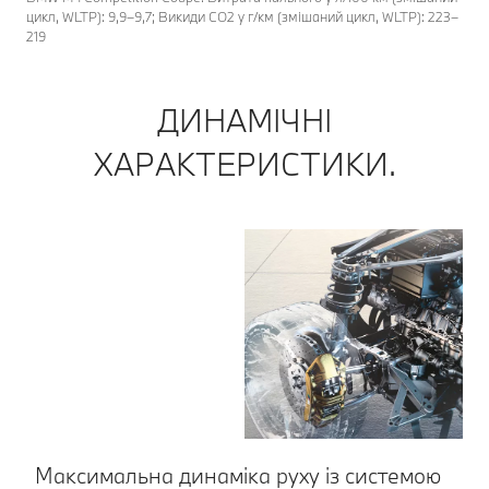
цикл, WLTP): 9,9–9,7; Викиди CO2 у г/км (змішаний цикл, WLTP): 223–
219
ДИНАМІЧНІ
ХАРАКТЕРИСТИКИ.
Максимальна динаміка руху із системою
Н