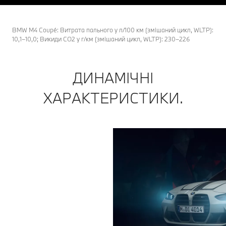
BMW M4 Coupé: Витрата пального у л/100 км (змішаний цикл, WLTP):
10,1–10,0; Викиди CO2 у г/км (змішаний цикл, WLTP): 230–226
ДИНАМІЧНІ
ХАРАКТЕРИСТИКИ.