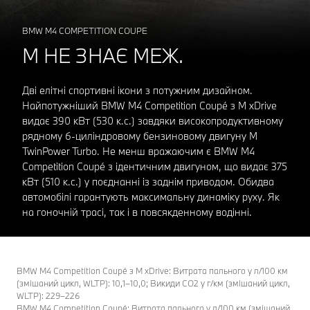
BMW M4 COMPETITION COUPЕ
M НЕ ЗНАЄ МЕЖ.
Дві елітні спортивні ікони з потужним дизайном.
Найпотужніший BMW M4 Competition Coupé з M xDrive
видає 390 кВт (530 к.с.) завдяки високопродуктивному
рядному 6-циліндровому бензиновому двигуну M
TwinPower Turbo. Не менш вражаючим є BMW M4
Competition Coupé з ідентичним двигуном, що видає 375
кВт (510 к.с.) у поєднанні із заднім приводом. Обидва
автомобілі гарантують максимальну динаміку руху. Як
на гоночній трасі, так і в повсякденному водінні.
BMW M4 Competition Coupé з M xDrive: Витрата пального у л/100 км
(змішаний цикл, WLTP): 10,1–10,0; Викиди CO2 у г/км (змішаний цикл,
WLTP): 229–226
BMW M4 Competition Coupé: Витрата пального у л/100 км (змішаний