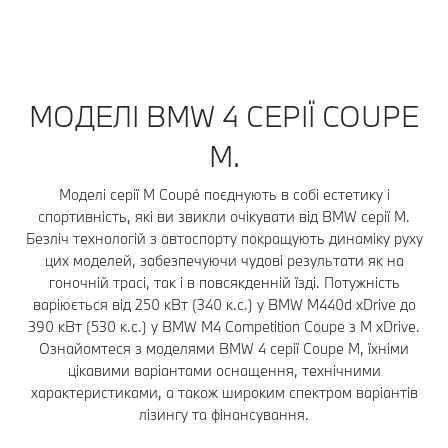
МОДЕЛІ BMW 4 СЕРІЇ COUPЕ
M.
Моделі серії M Coupé поєднують в собі естетику і
спортивність, які ви звикли очікувати від BMW серії M.
Безліч технологій з автоспорту покращують динаміку руху
цих моделей, забезпечуючи чудові результати як на
гоночній трасі, так і в повсякденній їзді. Потужність
варіюється від 250 кВт (340 к.с.) у BMW M440d xDrive до
390 кВт (530 к.с.) у BMW M4 Competition Coupе з M xDrive.
Ознайомтеся з моделями BMW 4 серії Coupe M, їхніми
цікавими варіантами оснащення, технічними
характеристиками, а також широким спектром варіантів
лізингу та фінансування.