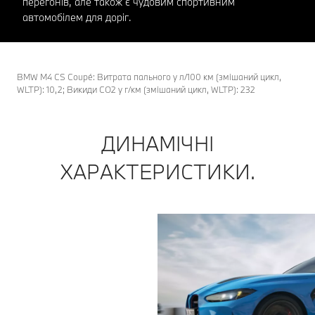
перегонів, але також є чудовим спортивним
автомобілем для доріг.
BMW M4 CS Coupé: Витрата пального у л/100 км (змішаний цикл,
WLTP): 10,2; Викиди CO2 у г/км (змішаний цикл, WLTP): 232
ДИНАМІЧНІ
ХАРАКТЕРИСТИКИ.