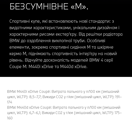
БЕЗСУМНІВНЕ «М».
Спортивні купе, які встановлюють нові стандарти: з
видатними характеристиками, унікальним дизайном і
характерними рисами екстер'єру. Від решітки радіатора
BMW до оздоблення вихлопної труби. Особливі
елементи, зокрема спортивні сидіння M та шкіряне
кермо M, піднімають спортивність інтер'єру на новий
рівень. Відчуйте досконалість моделей BMW 4 серії
Coupе M: M440i xDrive та M440d xDrive.
BMW M440i xDrive Coupé: Витрата пального у л/100 км (змішаний
цикл, WLTP): 8,5–7,7; Викиди CO2 у г/км (змішаний цикл, WLTP): 191–
174
BMW M440d xDrive Coupé: Витрата пального у л/100 км (змішаний
цикл, WLTP): 6,7–6,1; Викиди CO2 у г/км (змішаний цикл, WLTP): 175–
160