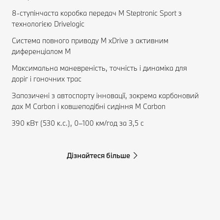
8-ступінчаста коробка передач M Steptronic Sport з
технологією Drivelogic
Система повного приводу M xDrive з активним
диференціалом M
Максимальна маневреність, точність і динаміка для
доріг і гоночних трас
Запозичені з автоспорту інновації, зокрема карбоновий
дах M Carbon і ковшеподібні сидіння M Carbon
390 кВт (530 к.с.), 0–100 км/год за 3,5 с
Дізнайтеся більше