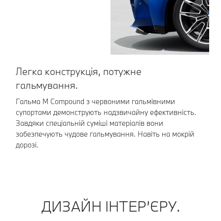
Легка конструкція, потужне
Б
гальмування.
Да
Зм
Гальма M Compound з червоними гальмівними
га
супортами демонструють надзвичайну ефективність.
Завдяки спеціальній суміші матеріалів вони
забезпечують чудове гальмування. Навіть на мокрій
дорозі.
ДИЗАЙН ІНТЕР’ЄРУ.