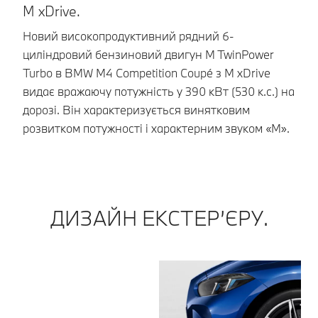
M xDrive.
Ви
бе
Новий високопродуктивний рядний 6-
Co
циліндровий бензиновий двигун M TwinPower
по
Turbo в BMW M4 Competition Coupé з M xDrive
по
видає вражаючу потужність у 390 кВт (530 к.с.) на
не
дорозі. Він характеризується винятковим
розвитком потужності і характерним звуком «М».
ДИЗАЙН ЕКСТЕР’ЄРУ.