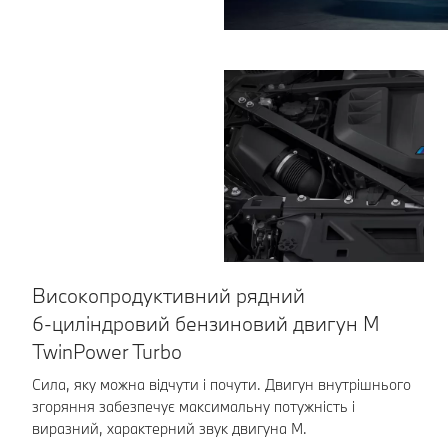
Високопродуктивний рядний
Ї
6-циліндровий бензиновий двигун M
Ад
TwinPower Turbo
з 
до
Сила, яку можна відчути і почути. Двигун внутрішнього
згоряння забезпечує максимальну потужність і
виразний, характерний звук двигуна M.