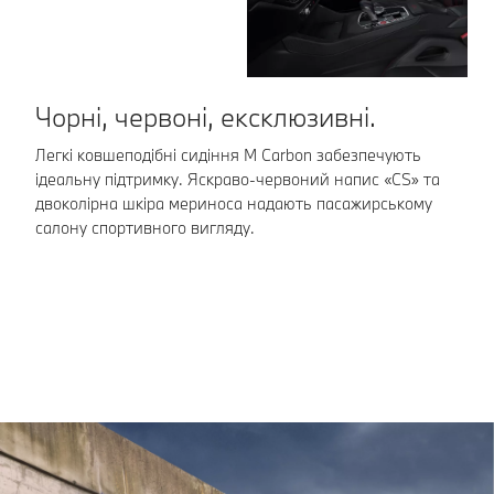
Чорні, червоні, ексклюзивні.
Т
в
Легкі ковшеподібні сидіння M Carbon забезпечують
ідеальну підтримку. Яскраво-червоний напис «CS» та
Ке
двоколірна шкіра мериноса надають пасажирському
по
салону спортивного вигляду.
по
М 