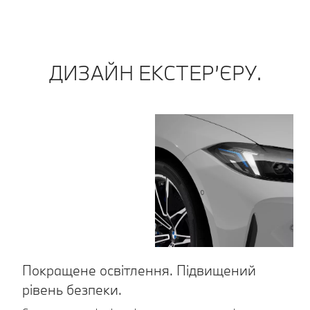
ДИЗАЙН ЕКСТЕР’ЄРУ.
Покращене освітлення. Підвищений
Р
рівень безпеки.
Чо
за