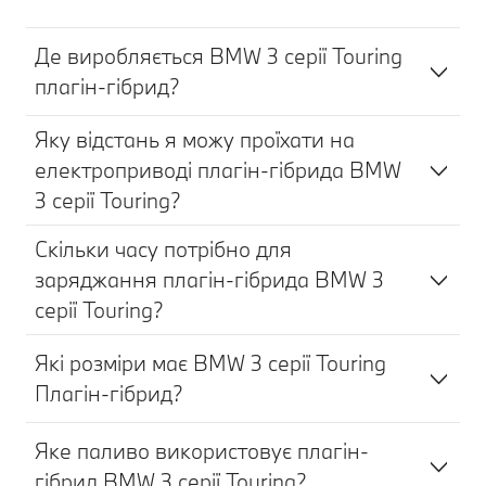
Де виробляється BMW 3 серії Touring
плагін-гібрид?
Яку відстань я можу проїхати на
електроприводі плагін-гібрида BMW
3 серії Touring?
Скільки часу потрібно для
заряджання плагін-гібрида BMW 3
серії Touring?
Які розміри має BMW 3 серії Touring
Плагін-гібрид?
Яке паливо використовує плагін-
гібрид BMW 3 серії Touring?