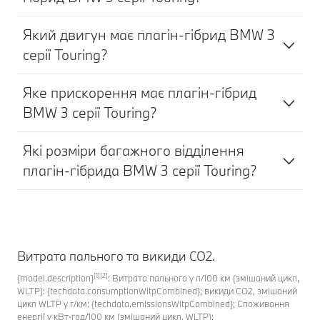
Який двигун має плагін-гібрид BMW 3
серії Touring?
Яке прискорення має плагін-гібрид
BMW 3 серії Touring?
Які розміри багажного відділення
плагін-гібрида BMW 3 серії Touring?
Витрата пального та викиди CO2.
[1][2]
{model.description}
: Витрата пального у л/100 км (змішаний цикл,
WLTP): {techdata.consumptionWltpCombined}; викиди CO2, змішаний
цикл WLTP у г/км: {techdata.emissionsWltpCombined}; Споживання
енергії у кВт⋅год/100 км (змішаний цикл, WLTP):