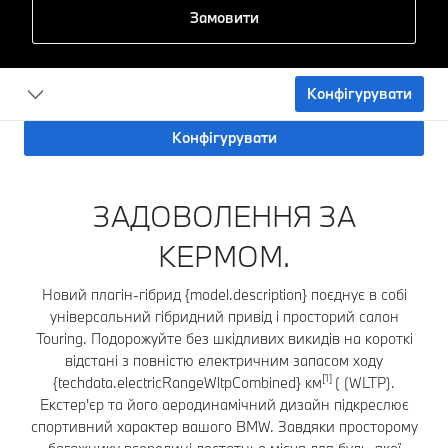
Замовити
Конфігурувати
Конфігурувати
ЗАДОВОЛЕННЯ ЗА
КЕРМОМ.
Новий плагін-гібрид {model.description} поєднує в собі
універсальний гібридний привід і просторий салон
Touring. Подорожуйте без шкідливих викидів на короткі
відстані з повністю електричним запасом ходу
[1]
{techdata.electricRangeWltpCombined} км
( (WLTP).
Екстер'єр та його аеродинамічний дизайн підкреслює
спортивний характер вашого BMW. Завдяки просторому