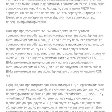
водіння та використання допоміжних споживачів. Указані значення
запасу ходу засновані на найкращому зразку циклу WLTP. Час
заряджання вказано за навколишньої температури 23 градуси за
Цельсієм після поїздки та може відрізнятися в залежності від
поведінки при використанні.
Дані про продуктивність бензинових двигунів стосуються
транспортних засобів, що використовують пальне з дослідницьким
октановим числом RON 98. Дані про витрату пального стосуються
транспортних засобів, що використовують високоякісне пальне, що
відповідає Регламенту ЄС 715/2007. Також допускається
використання неетильованого пального з дослідницьким октановим
числом RON 91 і вище та максимальним вмістом етанолу 10% (E10).
BMW рекомендує використовувати пальне з дослідницьким
октановим числом RON 95. Для високопродуктивних автомобілів
BMW рекомендує пальне з дослідницьким октановим числом RON
98.
Офіційні дані про витрату пального, викиди CO2, енергоспоживання
й електричний запас ходу були визначені відповідно до приписаної
процедури вимірювання і відповідають Регламенту (ЄС) 715/2007 у
чинній версії. Під час обчислення запасу ходу, визначеного
відповідно до процедури WLTP, враховується будь-яке додаткове
обладнання (у цьому випадку доступне на німецькому ринку). Для
транспортних засобів, які отримали схвалення з 1 січня 2021 року та