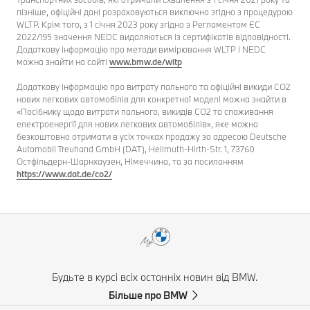
пізніше, офіційні дані розраховуються виключно згідно з процедурою
WLTP. Крім того, з 1 січня 2023 року згідно з Регламентом ЄС
2022/195 значення NEDC видаляються із сертифікатів відповідності.
Додаткову інформацію про методи вимірювання WLTP і NEDC
можна знайти на сайті
www.bmw.de/wltp
Додаткову інформацію про витрату пального та офіційні викиди CO2
нових легкових автомобілів для конкретної моделі можна знайти в
«Посібнику щодо витрати пального, викидів CO2 та споживання
електроенергії для нових легкових автомобілів», яке можна
безкоштовно отримати в усіх точках продажу за адресою Deutsche
Automobil Treuhand GmbH (DAT), Hellmuth-Hirth-Str. 1, 73760
Остфільдерн-Шарнхаузен, Німеччина, та за посиланням
https://www.dat.de/co2/
Будьте в курсі всіх останніх новин від BMW.
Більше про BMW