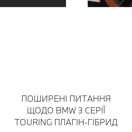
Отримуйте сервісне обслуговування саме
тоді, коли ви цього потребуєте.
Завжди на крок попереду. Незалежно від того, чи
настає час обслуговування, чи зношуються шини:
ми зв'яжемося з вами завчасно. Ви можете
домовитися про прийом безпосередньо через
повідомлення у своєму застосунку My BMW. А
потім насолоджуватися спокоєм, продовжуючи
поїздку.
Дізнайтеся більше
ПОШИРЕНІ ПИТАННЯ
ЩОДО BMW 3 СЕРІЇ
TOURING ПЛАГІН-ГІБРИД