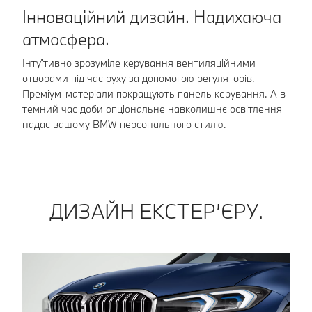
К
Інноваційний дизайн. Надихаюча
атмосфера.
Ко
ке
Інтуїтивно зрозуміле керування вентиляційними
тр
отворами під час руху за допомогою регуляторів.
по
Преміум-матеріали покращують панель керування. А в
темний час доби опціональне навколишнє освітлення
надає вашому BMW персонального стилю.
ДИЗАЙН ЕКСТЕР’ЄРУ.