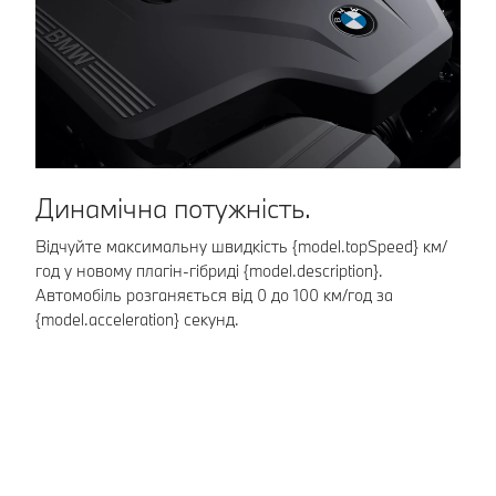
автоматично
продовжить рух.
Динамічна потужність.
К
Відчуйте максимальну швидкість {model.topSpeed} км/
Ад
год у новому плагін-гібриді {model.description}.
з 
Автомобіль розганяється від 0 до 100 км/год за
до
{model.acceleration} секунд.