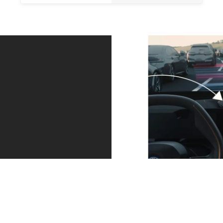
Завжди в
Рухатися
правильній
заднім ходом
смузі і на
стало
правильній
простіше.
дистанції.
Функція
Reversing
Асистент водіння