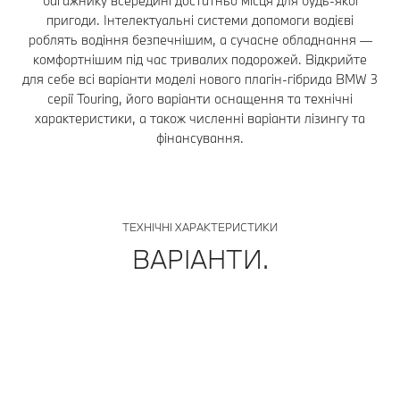
багажнику всередині достатньо місця для будь-якої
пригоди. Інтелектуальні системи допомоги водієві
роблять водіння безпечнішим, а сучасне обладнання —
комфортнішим під час тривалих подорожей. Відкрийте
для себе всі варіанти моделі нового плагін-гібрида BMW 3
серії Touring, його варіанти оснащення та технічні
характеристики, а також численні варіанти лізингу та
фінансування.
ТЕХНІЧНІ ХАРАКТЕРИСТИКИ
ВАРІАНТИ.