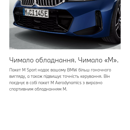
Чимало обладнання. Чимало «M».
Р
д
Пакет M Sport надає вашому BMW більш гоночного
вигляду, а також підвищує точність керування. Він
За
поєднує в собі пакет M Aerodynamics з виразно
ві
спортивним обладнанням M.
Те
ве