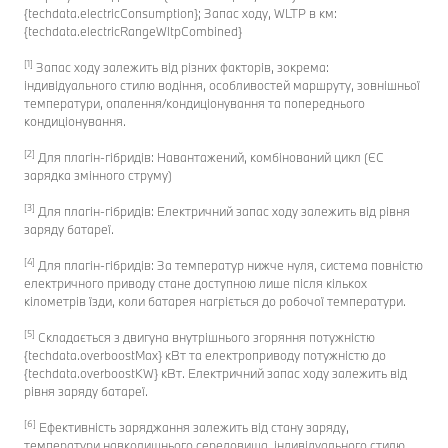
{techdata.electricConsumption}; Запас ходу, WLTP в км:
{techdata.electricRangeWltpCombined}
[1]
Запас ходу залежить від різних факторів, зокрема:
індивідуального стилю водіння, особливостей маршруту, зовнішньої
температури, опалення/кондиціонування та попереднього
кондиціонування.
[2]
Для плагін-гібридів: Навантажений, комбінований цикл (ЄC
зарядка змінного струму)
[3]
Для плагін-гібридів: Електричний запас ходу залежить від рівня
заряду батареї.
[4]
Для плагін-гібридів: За температур нижче нуля, система повністю
електричного приводу стане доступною лише після кількох
кілометрів їзди, коли батарея нагріється до робочої температури.
[5]
Складається з двигуна внутрішнього згоряння потужністю
{techdata.overboostMax} кВт та електроприводу потужністю до
{techdata.overboostKW} кВт. Електричний запас ходу залежить від
рівня заряду батареї.
[6]
Ефективність заряджання залежить від стану заряду,
температури навколишнього середовища, індивідуального стилю