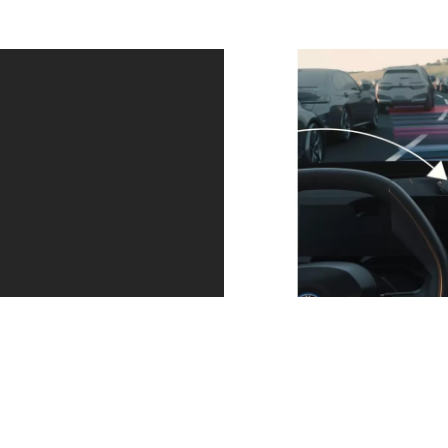
Завжди в
Рухатися
правильній
заднім ходом
смузі і на
стало
правильній
простіше.
дистанції.
Функція
Reversing
Асистент водіння
Assistant
Professional