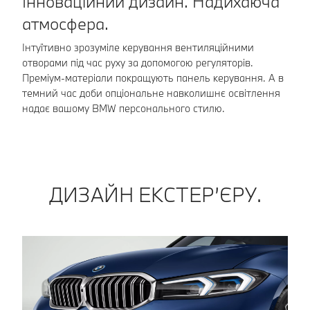
К
Інноваційний дизайн. Надихаюча
атмосфера.
Ко
ке
Інтуїтивно зрозуміле керування вентиляційними
тр
отворами під час руху за допомогою регуляторів.
по
Преміум-матеріали покращують панель керування. А в
темний час доби опціональне навколишнє освітлення
надає вашому BMW персонального стилю.
ДИЗАЙН ЕКСТЕР’ЄРУ.