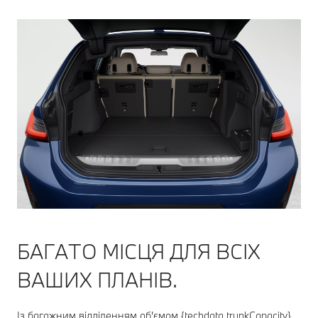
БАГАТО МІСЦЯ ДЛЯ ВСІХ
ВАШИХ ПЛАНІВ.
Із багажним відділенням об'ємом {techdata.trunkCapacity}