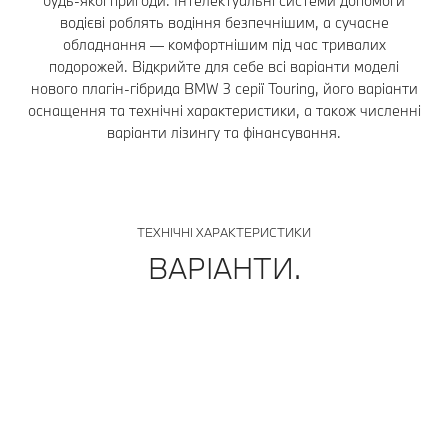
будь-якої пригоди. Інтелектуальні системи допомоги
водієві роблять водіння безпечнішим, а сучасне
обладнання — комфортнішим під час тривалих
подорожей. Відкрийте для себе всі варіанти моделі
нового плагін-гібрида BMW 3 серії Touring, його варіанти
оснащення та технічні характеристики, а також численні
варіанти лізингу та фінансування.
ТЕХНІЧНІ ХАРАКТЕРИСТИКИ
ВАРІАНТИ.