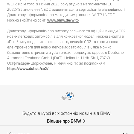
WLTP. Крім того, з 1 січня 2023 року згідно з Регламентом ЄС
2022/195 значення NEDC видаляються із сертифікатів відповідності.
Додаткову інформацію про методи вимірювання WLTP і NEDC
можна знайти на сайті
www.bmw.de/wltp
Додаткову інформацію про витрату пального та офіційні викиди CO2
нових легкових автомобілів для конкретної моделі можна знайти в
«Посібнику щодо витрати пального, викидів CO2 та споживання
електроенергії для нових легкових автомобілів», яке можна
безкоштовно отримати в усіх точках продажу за адресою Deutsche
Automobil Treuhand GmbH (DAT), Hellmuth-Hirth-Str. 1, 73760
Остфільдерн-Шарнхаузен, Німеччина, та за посиланням
https://www.dat.de/co2/
Будьте в курсі всіх останніх новин від BMW.
Більше про BMW