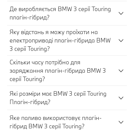
Де виробляється BMW 3 серії Touring
плагін-гібрид?
Яку відстань я можу проїхати на
електроприводі плагін-гібрида BMW
3 серії Touring?
Скільки часу потрібно для
заряджання плагін-гібрида BMW 3
серії Touring?
Які розміри має BMW 3 серії Touring
Плагін-гібрид?
Яке паливо використовує плагін-
гібрид BMW 3 серії Touring?