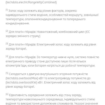
{techdata.electricRangeWltpCombined}
[1]
Запас ходу залежить від різних факторів, зокрема:
індивідуального стилю водіння, особливостей маршруту, зовнішньої
температури, опалення/кондиціонування та попереднього
кондиціонування.
[2]
Для плагін-гібридів: Навантажений, комбінований цикл (ЄC
зарядка змінного струму)
[3]
Для плагін-гібридів: Електричний запас ходу залежить від рівня
заряду батареї.
[4]
Для плагін-гібридів: За температур нижче нуля, система повністю
електричного приводу стане доступною лише після кількох
кілометрів їзди, коли батарея нагріється до робочої температури.
[5]
Складається з двигуна внутрішнього згоряння потужністю
{techdata.overboostMax} кВт та електроприводу потужністю до
{techdata.overboostKW} кВт. Електричний запас ходу залежить від
рівня заряду батареї.
[6]
Ефективність заряджання залежить від стану заряду,
температури навколишнього середовища, індивідуального стилю
водіння та використання допоміжних споживачів. Указані значення