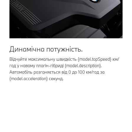
продовжить рух.
Динамічна потужність.
К
Відчуйте максимальну швидкість {model.topSpeed} км/
Ад
год у новому плагін-гібриді {model.description}.
з 
Автомобіль розганяється від 0 до 100 км/год за
до
{model.acceleration} секунд.