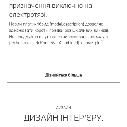
призначення виключно на
Шв
електротязі.
BM
кВ
Новий плагін-гібрид {model.description} дозволяє
пр
здійснювати короткі поїздки без шкідливих викидів.
Насолоджуйтесь суто електричним запасом ходу в
[1]
{techdata.electricRangeWltpCombined} кілометрів
.
Дізнайтеся більше
ДИЗАЙН
ДИЗАЙН ІНТЕР’ЄРУ.