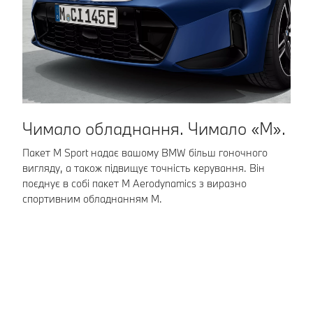
Чимало обладнання. Чимало «M».
Р
д
Пакет M Sport надає вашому BMW більш гоночного
вигляду, а також підвищує точність керування. Він
За
поєднує в собі пакет M Aerodynamics з виразно
ві
спортивним обладнанням M.
Те
ве