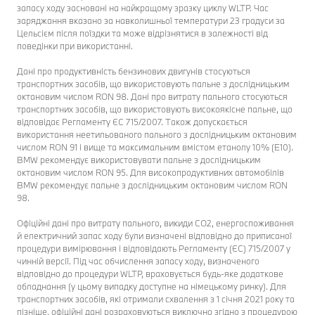
запасу ходу засновані на найкращому зразку циклу WLTP. Час
заряджання вказано за навколишньої температури 23 градуси за
Цельсієм після поїздки та може відрізнятися в залежності від
поведінки при використанні.
Дані про продуктивність бензинових двигунів стосуються
транспортних засобів, що використовують пальне з дослідницьким
октановим числом RON 98. Дані про витрату пального стосуються
транспортних засобів, що використовують високоякісне пальне, що
відповідає Регламенту ЄС 715/2007. Також допускається
використання неетильованого пального з дослідницьким октановим
числом RON 91 і вище та максимальним вмістом етанолу 10% (E10).
BMW рекомендує використовувати пальне з дослідницьким
октановим числом RON 95. Для високопродуктивних автомобілів
BMW рекомендує пальне з дослідницьким октановим числом RON
98.
Офіційні дані про витрату пального, викиди CO2, енергоспоживання
й електричний запас ходу були визначені відповідно до приписаної
процедури вимірювання і відповідають Регламенту (ЄС) 715/2007 у
чинній версії. Під час обчислення запасу ходу, визначеного
відповідно до процедури WLTP, враховується будь-яке додаткове
обладнання (у цьому випадку доступне на німецькому ринку). Для
транспортних засобів, які отримали схвалення з 1 січня 2021 року та
пізніше, офіційні дані розраховуються виключно згідно з процедурою