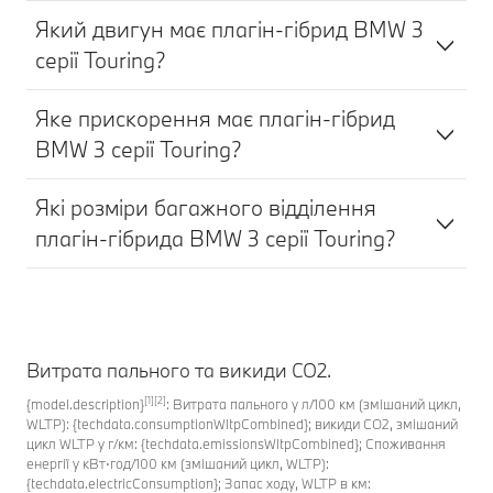
Який двигун має плагін-гібрид BMW 3
серії Touring?
Яке прискорення має плагін-гібрид
BMW 3 серії Touring?
Які розміри багажного відділення
плагін-гібрида BMW 3 серії Touring?
Витрата пального та викиди CO2.
[1][2]
{model.description}
: Витрата пального у л/100 км (змішаний цикл,
WLTP): {techdata.consumptionWltpCombined}; викиди CO2, змішаний
цикл WLTP у г/км: {techdata.emissionsWltpCombined}; Споживання
енергії у кВт⋅год/100 км (змішаний цикл, WLTP):
{techdata.electricConsumption}; Запас ходу, WLTP в км: