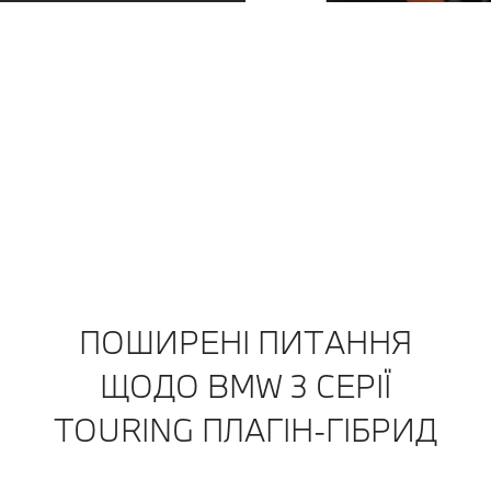
тоді, коли ви цього потребуєте.
Завжди на крок попереду. Незалежно від того, чи
настає час обслуговування, чи зношуються шини:
ми зв'яжемося з вами завчасно. Ви можете
домовитися про прийом безпосередньо через
повідомлення у своєму застосунку My BMW. А
потім насолоджуватися спокоєм, продовжуючи
поїздку.
Дізнайтеся більше
ПОШИРЕНІ ПИТАННЯ
ЩОДО BMW 3 СЕРІЇ
TOURING ПЛАГІН-ГІБРИД