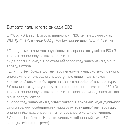
Витрата пального та викиди CO2.
BMW X1 xDrive23i: Витрата пального у л/100 км (змішаний цикл,
WLTP): 7,1–6,4; Викиди CO2 у г/км (змішаний цикл, WLTP): 159–143
¹ Складається з двигуна внутрішнього згоряння потужністю 150 кВт
та електроприводу потужністю 15 кВт.
² Для плагін-гібридів: Електричний запас ходу залежить від рівня
заряду батареї.
³ Для плагін-гібридів: За температур нижче нуля, система повністю
електричного приводу стане доступною лише після кількох
кілометрів їзди, коли батарея нагріється до робочої температури.
⁴ Складається з двигуна внутрішнього згоряння потужністю 150 кВт
та електроприводу потужністю 15 кВт. Електропривод залежить від
рівня заряду батареї.
⁵ Запас ходу залежить від різних факторів, зокрема: індивідуального
стилю водіння, особливостей маршруту, зовнішньої температури,
опалення/кондиціонування та попереднього кондиціонування.
⁶ Для плагін-гібридів: Навантажений, комбінований цикл (ЄC
зарядка змінного струму)