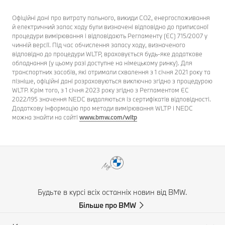
Офіційні дані про витрату пального, викиди CO2, енергоспоживання
й електричний запас ходу були визначені відповідно до приписаної
процедури вимірювання і відповідають Регламенту (ЄС) 715/2007 у
чинній версії. Під час обчислення запасу ходу, визначеного
відповідно до процедури WLTP, враховується будь-яке додаткове
обладнання (у цьому разі доступне на німецькому ринку). Для
транспортних засобів, які отримали схвалення з 1 січня 2021 року та
пізніше, офіційні дані розраховуються виключно згідно з процедурою
WLTP. Крім того, з 1 січня 2023 року згідно з Регламентом ЄС
2022/195 значення NEDC видаляються із сертифікатів відповідності.
Додаткову інформацію про методи вимірювання WLTP і NEDC
можна знайти на сайті
www.bmw.com/wltp
Будьте в курсі всіх останніх новин від BMW.
Більше про BMW