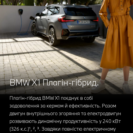
BMW X1 Плагін-гібрид.
Плагін-гібрид BMW X1 поєднує в собі
задоволення за кермом й ефективність. Разом
двигун внутрішнього згоряння та електродвигун
розвивають динамічну продуктивність у 240 кВт
(326 к.с.)¹, ², ³. Завдяки повністю електричному