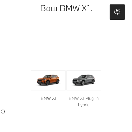
Ваш BMW X1.
bmw
Модель
Кольори
Оббивка
BMW X1
BMW X1 Plug-in
hybrid