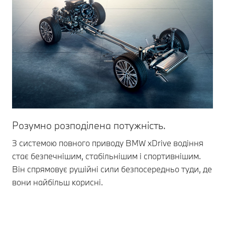
Розумно розподілена потужність.
Бі
і їз
З системою повного приводу BMW xDrive водіння
стає безпечнішим, стабільнішим і спортивнішим.
7-с
Він спрямовує рушійні сили безпосередньо туди, де
зч
вони найбільш корисні.
Бл
мін
ць