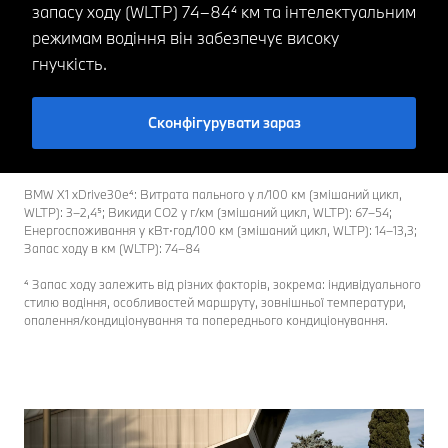
запасу ходу (WLTP) 74–84⁴ км та інтелектуальним
режимам водіння він забезпечує високу
гнучкість.
Сконфігурувати зараз
BMW X1 xDrive30e⁴: Витрата пального у л/100 км (змішаний цикл,
WLTP): 3–2,4⁵; Викиди CO2 у г/км (змішаний цикл, WLTP): 67–54;
Енергоспоживання у кВт⋅год/100 км (змішаний цикл, WLTP): 14–13,3;
Запас ходу в км (WLTP): 74–84
⁴ Запас ходу залежить від різних факторів, зокрема: індивідуального
стилю водіння, особливостей маршруту, зовнішньої температури,
опалення/кондиціонування та попереднього кондиціонування.