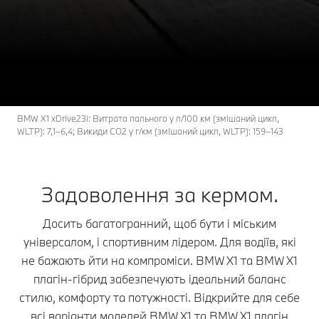
X1
THE
Моделі BMW X1.
Конфігуратор та ціни
BMW X1 xDrive23i: Витрата пального у л/100 км (змішаний цикл,
WLTP): 7,1–6,4; Викиди CO2 у г/км (змішаний цикл, WLTP): 159–143
Задоволення за кермом.
Досить багатогранний, щоб бути і міським
універсалом, і спортивним лідером. Для водіїв, які
не бажають йти на компроміси. BMW X1 та BMW X1
плагін-гібрид забезпечують ідеальний баланс
стилю, комфорту та потужності. Відкрийте для себе
всі варіанти моделей BMW X1 та BMW X1 плагін