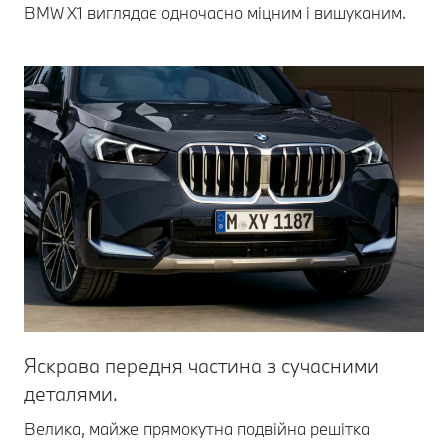
BMW X1 виглядає одночасно міцним і вишуканим.
Яскрава передня частина з сучасними
Не
деталями.
L-п
ув
Велика, майже прямокутна подвійна решітка