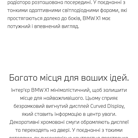
пі
радіатора розташована посередині. У поєднанні з
ув
тонкими адаптивними світлодіодними фарами, які
віз
простягаються далеко до боків, BMW X1 має
потужний і впевнений вигляд.
Багато місця для ваших ідей.
Інтер'єр BMW X1 мінімалістичний, щоб залишити
місце для найважливішого. Цьому сприяє
безрамковий вигнутий дисплей Curved Display,
який ставить інформацію в центр уваги.
Декоративні хромовані смуги обрамляють дисплеї
та переходять на двері. У поєднанні з такими
деталями, як високоякісна контрастна прострочка,