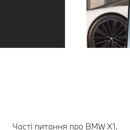
Отримуйте сервісне обслуговування
саме тоді, коли ви цього потребуєте.
Завжди на крок попереду. Незалежно від того, чи
настає час обслуговування, чи зношуються шини:
ми зв'яжемося з вами завчасно. Ви можете
домовитися про прийом безпосередньо через
повідомлення у своєму застосунку My BMW. А
потім насолоджуватися спокоєм, продовжуючи
поїздку.
Дізнайтеся більше
Часті питання про BMW X1.