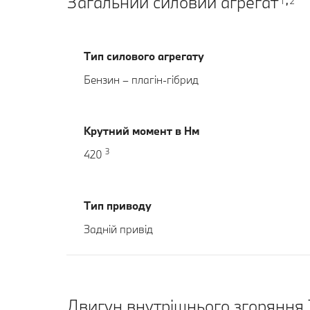
Загальний силовий агрегат
1
2
,
Тип силового агрегату
Бензин – плагін-гібрид
Крутний момент в Нм
3
420
Тип приводу
Задній привід
Двигун внутрішнього згоряння 