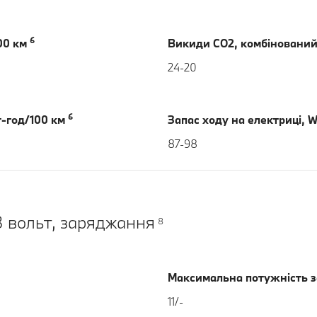
6
100 км
Викиди CO2, комбінований
24-20
6
т-год/100 км
Запас ходу на електриці, 
87-98
 вольт, заряджання
8
Максимальна потужність з
11/-