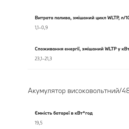
Витрата палива, змішаний цикл WLTP, л/
1,1–0,9
Споживання енергії, змішаний WLTP у кВ
23,1–21,3
Акумулятор високовольтний/48
Ємність батареї в кВт*год
19,5