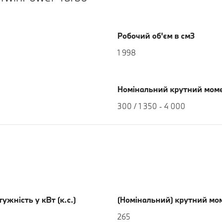
Робочий об'єм в см3
1 998
Номінальний крутний моме
300 / 1 350 - 4 000
жність у кВт (к.с.)
(Номінальний) крутний мо
265