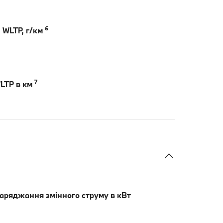
6
 WLTP, г/км
7
WLTP в км
аряджання змінного струму в кВт