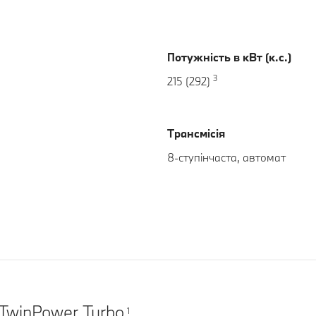
Потужність в кВт (к.с.)
3
215 (292)
Трансмісія
8-ступінчаста, автомат
TwinPower Turbo
1