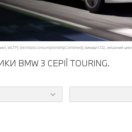
 цикл, WLTP): {techdata.consumptionWltpCombined}; викиди CO2, змішаний цикл
КИ BMW 3 СЕРІЇ TOURING.