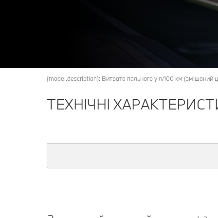
{model.description}: Витрата пального у л/100 км (змішаний
ТЕХНІЧНІ ХАРАКТЕРИСТИ