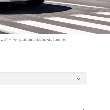
 WLTP у г/км: {techdata.emissionsWltpCombined}