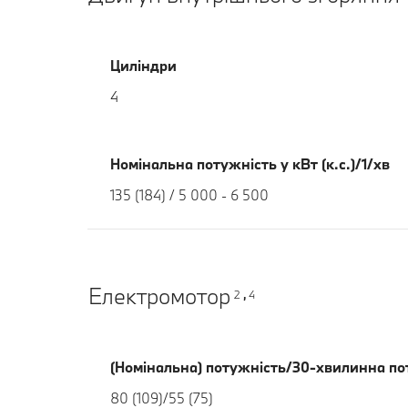
Циліндри
4
Номінальна потужність у кВт (к.с.)/1/хв
135 (184) / 5 000 - 6 500
Електромотор
2
4
,
(Номінальна) потужність/30-хвилинна поту
80 (109)/55 (75)