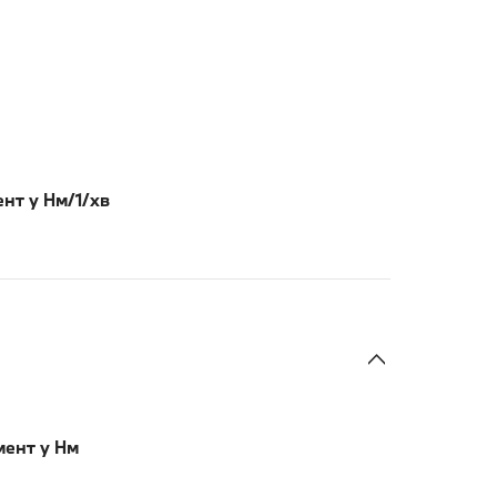
нт у Нм/1/хв
мент у Нм